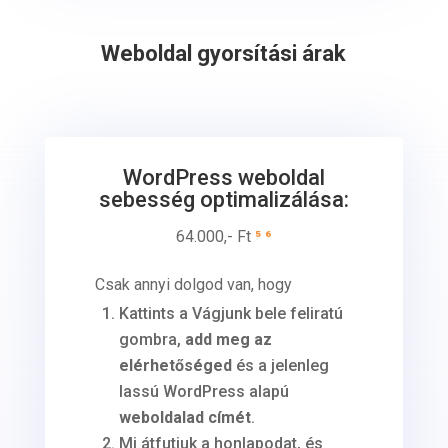
Weboldal gyorsítási árak
WordPress weboldal
sebesség optimalizálása:
64.000,- Ft
⁵
⁶
Csak annyi dolgod van, hogy
Kattints a Vágjunk bele feliratú
gombra,
add meg az
elérhetőséged
és a jelenleg
lassú WordPress alapú
weboldalad címét
.
Mi átfutjuk a honlapodat, és