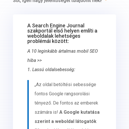
Sőt, igen nagy jelentőséget tulajdonít neki!”
¹
A Search Engine Journal
szakportál első helyen említi a
weboldalak lehetséges
problémái között:
A 10 leginkább ártalmas mobil SEO
hiba >>
1. Lassú oldalsebesség:
„Az oldal betöltési sebessége
fontos Google rangsorolási
tényező. De fontos az emberek
számára is!
A Google kutatása
szerint a weboldal látogatók