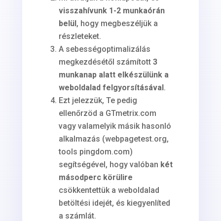
visszahívunk 1-2 munkaórán
belül
, hogy megbeszéljük a
részleteket.
A sebességoptimalizálás
megkezdésétől számított
3
munkanap alatt elkészülünk a
weboldalad felgyorsításával
.
Ezt jelezzük, Te pedig
ellenőrzöd a GTmetrix.com
vagy valamelyik másik hasonló
alkalmazás (webpagetest.org,
tools pingdom.com)
segítségével, hogy valóban
két
másodperc körülire
csökkentettük a weboldalad
betöltési idejét, és kiegyenlíted
a számlát.