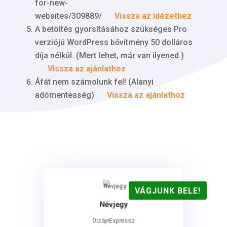
for-new-
websites/309889/
Vissza az idézethez
A betöltés gyorsításához szükséges Pro
verziójú WordPress bővítmény 50 dolláros
díja nélkül. (Mert lehet, már van ilyened.)
Vissza az ajánlathoz
Áfát nem számolunk fel! (Alanyi
adómentesség)
Vissza az ajánlathoz
VÁGJUNK BELE!
Névjegy
DizájnExpressz