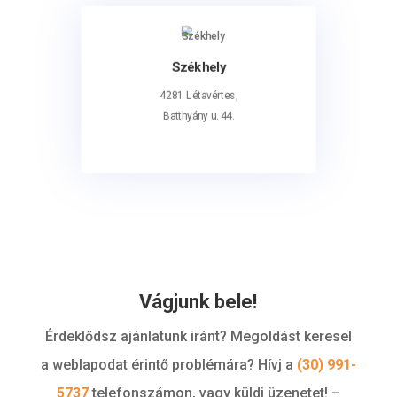
Székhely
4281 Létavértes,
Batthyány u. 44.
Vágjunk bele!
Érdeklődsz ajánlatunk iránt? Megoldást keresel
a weblapodat érintő problémára? Hívj a
(30) 991-
5737
telefonszámon, vagy küldj üzenetet! –