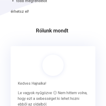
több megrendelőt
érhetsz el!
Rólunk mondták, nek
|
Kedves Hajnalka!
Le vagyok nyűgözve 🙂 Nem hittem volna,
hogy ezt a sebességet ki lehet hozni
ebből az oldalból.